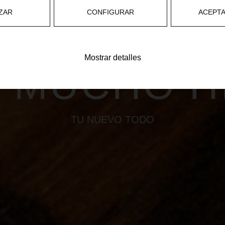
OMPARTIR 
ZAR
CONFIGURAR
ACEPT
R DE UNA
Mostrar detalles
PARA DOS
TU NUEVO TODO