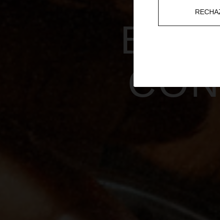
C
RECHA
SABO