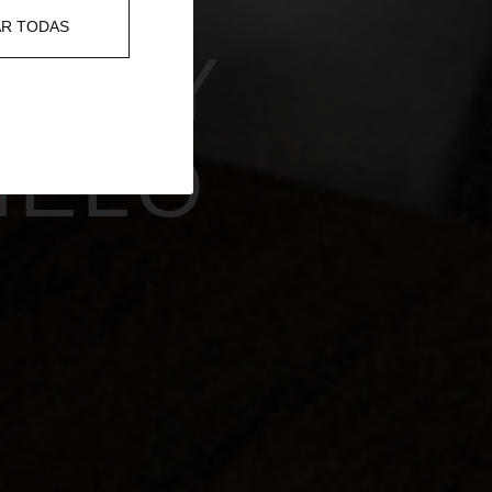
EL
AR TODAS
 MESA